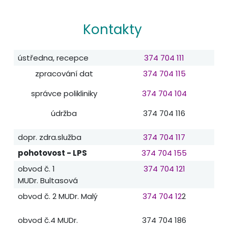
Kontakty
ústředna, recepce
374 704 111
zpracování dat
374 704 115
správce polikliniky
374 704 104
údržba
374 704 116
dopr. zdra.služba
374 704 117
pohotovost - LPS
374 704 155
obvod č. 1
374 704 121
MUDr. Bultasová
obvod č. 2 MUDr. Malý
374 704 12
2
obvod č.4 MUDr.
374 704 186