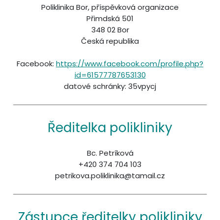
Poliklinika Bor, příspěvková organizace
Přimdská 501
348 02 Bor
Česká republika
Facebook:
https://www.facebook.com/profile.php?
id=61577787653130
datové schránky: 35vpycj
Ředitelka polikliniky
Bc. Petríková
+420 374 704 103
petrikova.poliklinika@tamail.cz
Zástupce ředitelky polikliniky