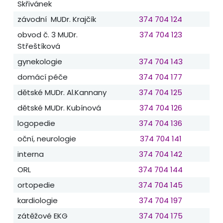
Skřivánek
závodní MUDr. Krajčík
374 704 124
obvod č. 3 MUDr.
374 704 123
Střeštíková
gynekologie
374 704 143
domácí péče
374 704 177
dětské MUDr. Al.Kannany
374 704 125
dětské MUDr. Kubínová
374 704 126
logopedie
374 704 136
oční, neurologie
374 704 141
interna
374 704 142
ORL
374 704 144
ortopedie
374 704 145
kardiologie
374 704 197
zátěžové EKG
374 704 175