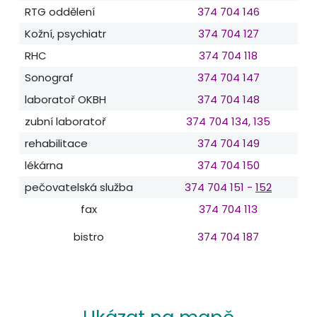
RTG oddělení
374 704 146
Kožní, psychiatr
374 704 127
RHC
374 704 118
Sonograf
374 704 147
laboratoř OKBH
374 704 148
zubní laboratoř
374 704 134
,
135
rehabilitace
374 704 149
lékárna
374 704 150
pečovatelská služba
374 704
151 -
152
fax
374 704 113
bistro
374 704 187